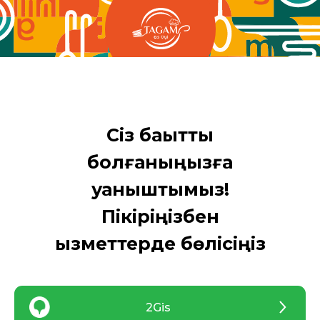
Сіз бақытты
болғаныңызға
қуаныштымыз!
Пікіріңізбен
қызметтерде бөлісіңіз
2Gis