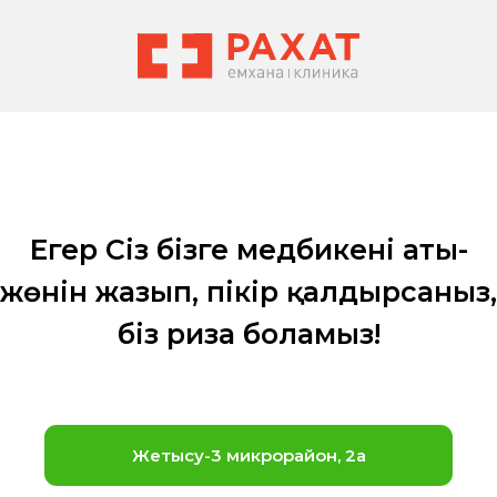
Егер Сіз бізге медбикенің аты-
жөнін жазып, пікір қалдырсаныз,
біз риза боламыз!
​Жетысу-3 микрорайон, 2а